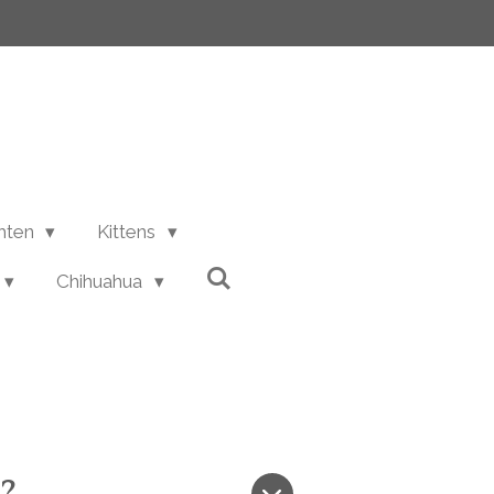
chten
Kittens
Chihuahua
?