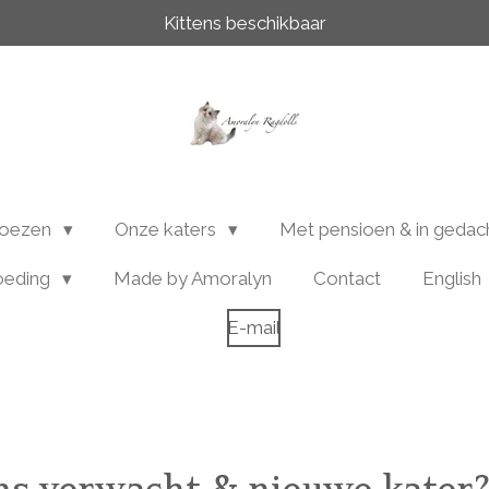
Kittens beschikbaar
poezen
Onze katers
Met pensioen & in geda
oeding
Made by Amoralyn
Contact
English
E-mail
ens verwacht & nieuwe kater?