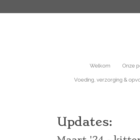
Ga
direct
naar
de
hoofdinhoud
Welkom
Onze 
Voeding, verzorging & opv
Updates:
Maart '24 - kitt